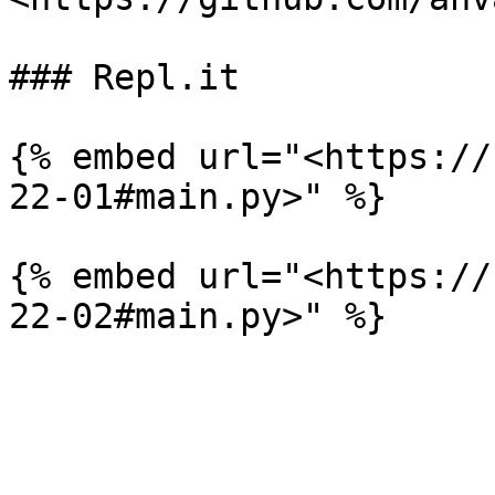
### Repl.it

{% embed url="<https://
22-01#main.py>" %}

{% embed url="<https://