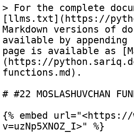
> For the complete docu
[llms.txt](https://pyth
Markdown versions of do
available by appending 
page is available as [M
(https://python.sariq.d
functions.md).

# #22 MOSLASHUVCHAN FUN
{% embed url="<https://
v=uzNp5XNOZ_I>" %}
