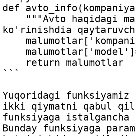
def avto_info(kompaniya
    """Avto haqidagi ma'lumotlarni lug'at 
ko'rinishdia qaytaruvch
    malumotlar['kompaniya']=kompaniya

    malumotlar['model']=model

    return malumotlar

```

Yuqoridagi funksiyamiz 
ikki qiymatni qabul qil
funksiyaga istalgancha p
Bunday funksiyaga param