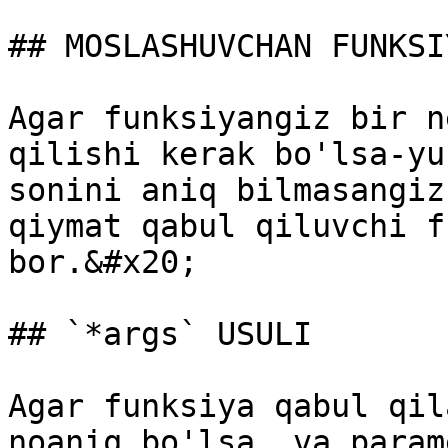
## MOSLASHUVCHAN FUNKSIY
Agar funksiyangiz bir n
qilishi kerak bo'lsa-yu
sonini aniq bilmasangiz
qiymat qabul qiluvchi f
bor.&#x20;

## `*args` USULI

Agar funksiya qabul qil
noaniq bo'lsa, va param