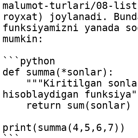
malumot-turlari/08-list
royxat) joylanadi. Bund
funksiyamizni yanada so
mumkin:

```python

def summa(*sonlar):

    """Kiritilgan sonlar yig'indisini 
hisoblaydigan funksiya""
    return sum(sonlar)

print(summa(4,5,6,7))
