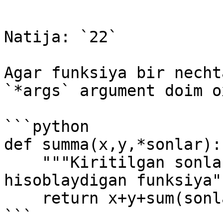
```

Natija: `22`

Agar funksiya bir necht
`*args` argument doim o
```python

def summa(x,y,*sonlar):

    """Kiritilgan sonlar yig'indisini 
hisoblaydigan funksiya""
    return x+y+sum(sonlar)

```
