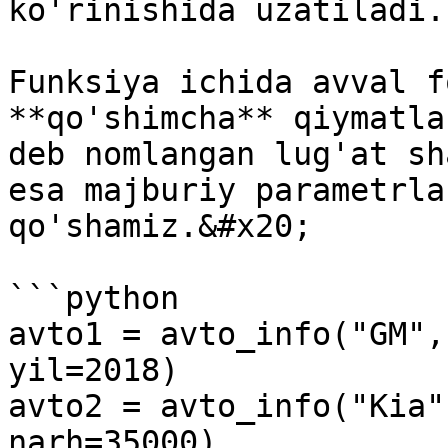
ko'rinishida uzatiladi.

Funksiya ichida avval f
**qo'shimcha** qiymatla
deb nomlangan lug'at sh
esa majburiy parametrla
qo'shamiz.&#x20;

```python

avto1 = avto_info("GM",
yil=2018)

avto2 = avto_info("Kia"
narh=35000)
