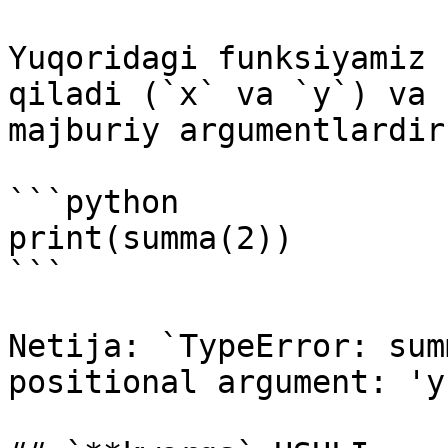
Yuqoridagi funksiyamiz 
qiladi (`x` va `y`) va 
majburiy argumentlardir.
```python

print(summa(2))

```

Netija: `TypeError: sum
positional argument: 'y'