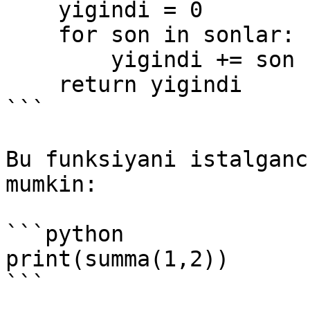
    yigindi = 0

    for son in sonlar:

        yigindi += son

    return yigindi

```

Bu funksiyani istalganc
mumkin:

```python

print(summa(1,2))

```
