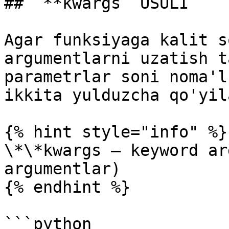
## `**kwargs` USULI

Agar funksiyaga kalit s
argumentlarni uzatish t
parametrlar soni noma'l
ikkita yulduzcha qo'yil
{% hint style="info" %}

\*\*kwargs — keyword ar
argumentlar)

{% endhint %}

```python
