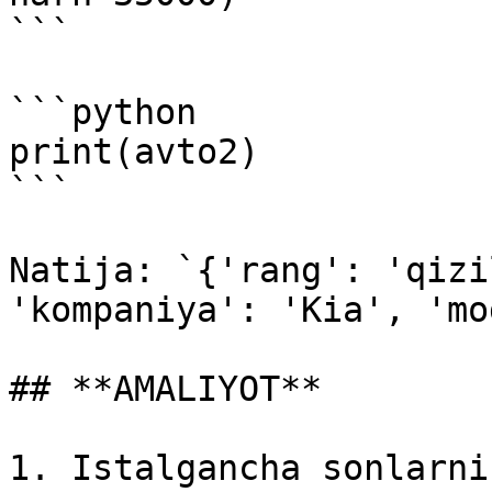
```

```python

print(avto2)

```

Natija: `{'rang': 'qizi
'kompaniya': 'Kia', 'mo
## **AMALIYOT**

1. Istalgancha sonlarni