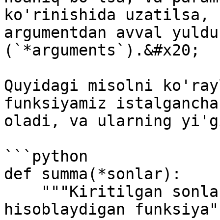
ko'rinishida uzatilsa, 
argumentdan avval yuldu
(`*arguments`).&#x20;

Quyidagi misolni ko'ray
funksiyamiz istalgancha
oladi, va ularning yi'g
```python

def summa(*sonlar):

    """Kiritilgan sonlar yig'indisini 
hisoblaydigan funksiya""