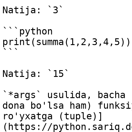
Natija: `3`

```python

print(summa(1,2,3,4,5))

```

Natija: `15`

`*args` usulida, bacha 
dona bo'lsa ham) funksi
ro'yxatga (tuple)]
(https://python.sariq.d