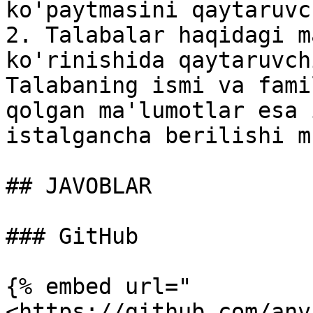
ko'paytmasini qaytaruvc
2. Talabalar haqidagi m
ko'rinishida qaytaruvch
Talabaning ismi va fami
qolgan ma'lumotlar esa 
istalgancha berilishi m
## JAVOBLAR

### GitHub

{% embed url="
<https://github.com/anv