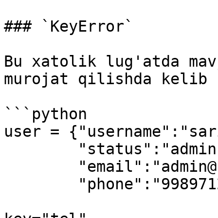
### `KeyError`

Bu xatolik lug'atda mav
murojat qilishda kelib 
```python

user = {"username":"sar
        "status":"admin",

        "email":"admin@sariq.dev",

        "phone":"99897123456"}
