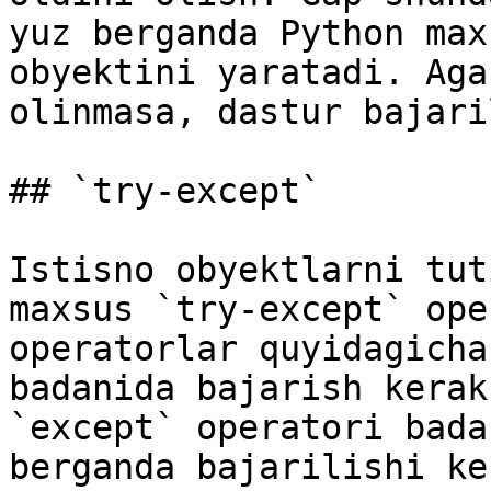
yuz berganda Python max
obyektini yaratadi. Aga
olinmasa, dastur bajari
## `try-except`

Istisno obyektlarni tut
maxsus `try-except` ope
operatorlar quyidagicha
badanida bajarish kerak
`except` operatori bada
berganda bajarilishi ke