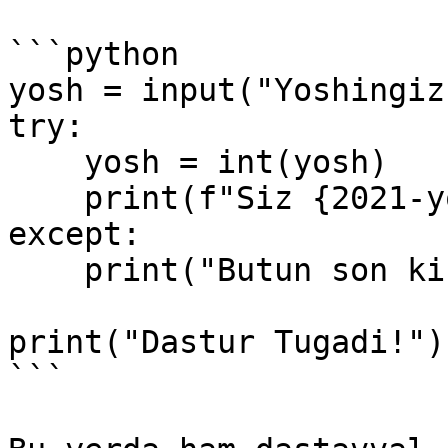
```python

yosh = input("Yoshingiz
try:

    yosh = int(yosh)  

    print(f"Siz {2021-yosh} yilda tug'ilgansiz")  

except:

    print("Butun son kiritmadingiz")

print("Dastur Tugadi!")

```
