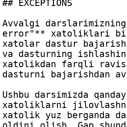
## EXCEPTIONS

Avvalgi darslarimizning
error"** xatoliklari bi
xatolar dastur bajarish
va dasturning ishlashin
xatolikdan farqli ravis
dasturni bajarishdan av
Ushbu darsimizda qanday
xatoliklarni jilovlashn
xatolik yuz berganda da
oldini olish. Gap shund