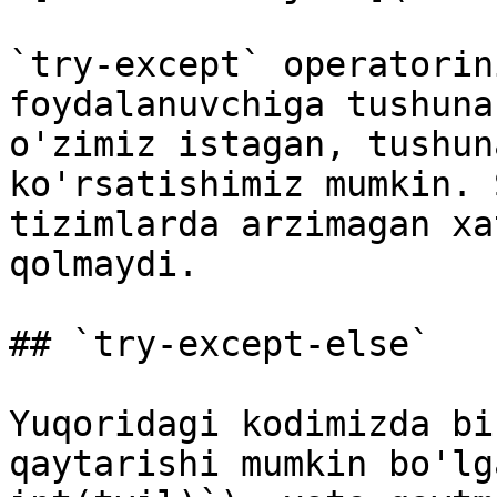
`try-except` operatorin
foydalanuvchiga tushuna
o'zimiz istagan, tushun
ko'rsatishimiz mumkin. 
tizimlarda arzimagan xa
qolmaydi.

## `try-except-else`

Yuqoridagi kodimizda bi
qaytarishi mumkin bo'lg