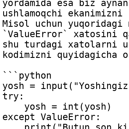
yordamida esa biz aynan
ushlamoqchi ekanimizni 
Misol uchun yuqoridagi 
`ValueError` xatosini q
shu turdagi xatolarni u
kodimizni quyidagicha o
```python

yosh = input("Yoshingiz
try:

    yosh = int(yosh)    

except ValueError:

    print("Butun son kiritmadingiz")
