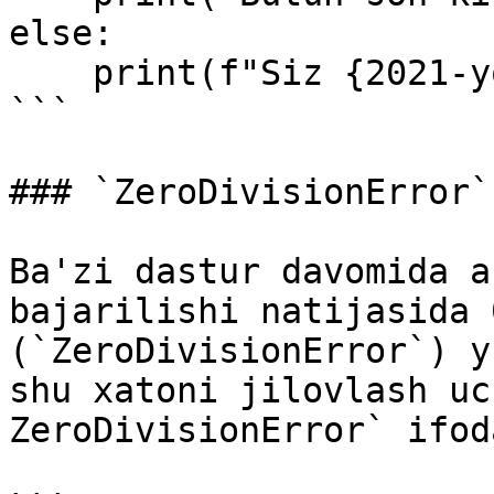
else:

    print(f"Siz {2021-yosh} yilda tug'ilgansiz")

```

### `ZeroDivisionError`

Ba'zi dastur davomida a
bajarilishi natijasida 
(`ZeroDivisionError`) y
shu xatoni jilovlash uc
ZeroDivisionError` ifod