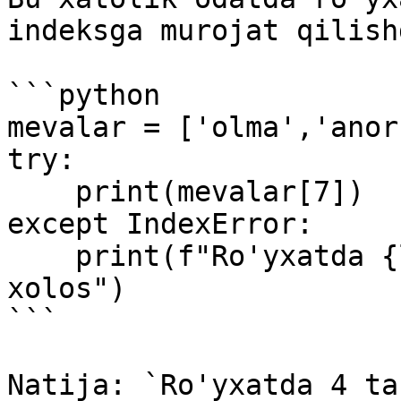
indeksga murojat qilish
```python

mevalar = ['olma','anor
try:

    print(mevalar[7])

except IndexError:

    print(f"Ro'yxatda {len(mevalar)} ta meva bor 
xolos")

```

Natija: `Ro'yxatda 4 ta