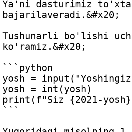
Ya'ni dasturimiz to'xta
bajarilaveradi.&#x20;

Tushunarli bo'lishi uch
ko'ramiz.&#x20;

```python

yosh = input("Yoshingiz
yosh = int(yosh)

print(f"Siz {2021-yosh}
```

Yuqoridagi misolning 1-