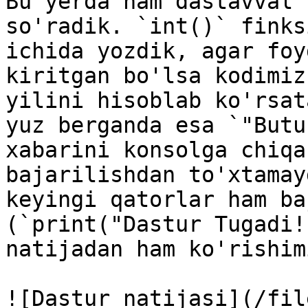
Bu yerda ham dastavval 
so'radik. `int()` finks
ichida yozdik, agar foy
kiritgan bo'lsa kodimiz
yilini hisoblab ko'rsat
yuz berganda esa `"Butu
xabarini konsolga chiqa
bajarilishdan to'xtamay
keyingi qatorlar ham ba
(`print("Dastur Tugadi!
natijadan ham ko'rishim
![Dastur natijasi](/fil