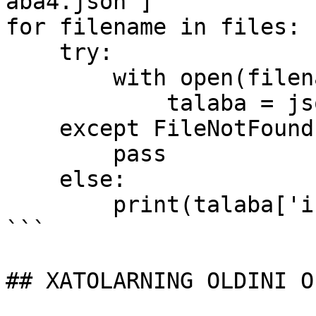
aba4.json']

for filename in files:

    try:

        with open(filename) as f:

            talaba = json.load(f)        

    except FileNotFoundError:

        pass

    else:

        print(talaba['ism'])

```

## XATOLARNING OLDINI OL