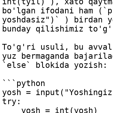
int(tyil)`), xato qaytm
bo'lgan ifodani ham (`p
yoshdasiz")` ) birdan y
bunday qilishimiz to'g'
To'g'ri usuli, bu avval
yuz bermaganda bajarila
`else` blokida yozish:

```python

yosh = input("Yoshingiz
try:

    yosh = int(yosh)    
