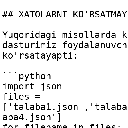
## XATOLARNI KO'RSATMAY
Yuqoridagi misollarda k
dasturimiz foydalanuvch
ko'rsatayapti:

```python

import json

files = 
['talaba1.json','talaba
aba4.json']

for filename in files:
