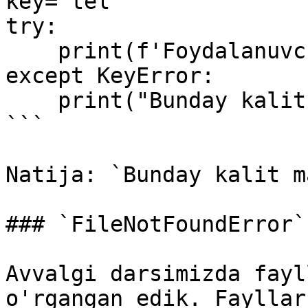
key="tel"

try:

    print(f'Foydalanuvchi: {user[key]}')

except KeyError:

    print("Bunday kalit mavjud emas")

```

Natija: `Bunday kalit m
### `FileNotFoundError`

Avvalgi darsimizda fayl
o'rgangan edik. Fayllar