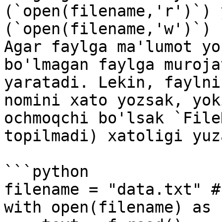
(`open(filename,'r')`) 
(`open(filename,'w')`) 
Agar faylga ma'lumot yo
bo'lmagan faylga muroja
yaratadi. Lekin, faylni
nomini xato yozsak, yok
ochmoqchi bo'lsak `File
topilmadi) xatoligi yuz
```python

filename = "data.txt" #
with open(filename) as f