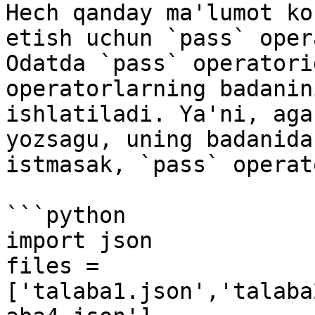
Hech qanday ma'lumot ko
etish uchun `pass` oper
Odatda `pass` operatori
operatorlarning badanin
ishlatiladi. Ya'ni, aga
yozsagu, uning badanida
istmasak, `pass` operat
```python

import json

files = 
['talaba1.json','talaba