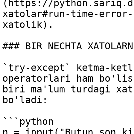
(https://python.sariq.d
xatolar#run-time-error-
xatolik).

### BIR NECHTA XATOLARN
`try-except` ketma-ketl
operatorlari ham bo'lis
biri ma'lum turdagi xat
bo'ladi:

```python

n = input("Butun son ki