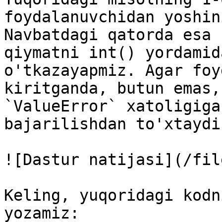
foydalanuvchidan yoshin
Navbatdagi qatorda esa 
qiymatni int() yordamid
o'tkazayapmiz. Agar foy
kiritganda, butun emas,
`ValueError` xatoligiga
bajarilishdan to'xtaydi.
![Dastur natijasi](/fil
Keling, yuqoridagi kodn
yozamiz:
