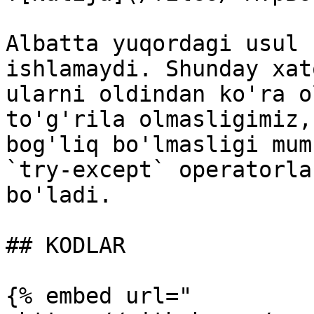
Albatta yuqordagi usul 
ishlamaydi. Shunday xat
ularni oldindan ko'ra o
to'g'rila olmasligimiz,
bog'liq bo'lmasligi mum
`try-except` operatorla
bo'ladi.

## KODLAR

{% embed url="