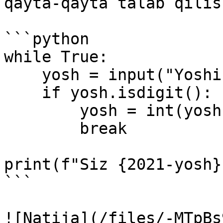
qayta-qayta talab qilis
```python

while True:

    yosh = input("Yoshingizni kiriting: ")

    if yosh.isdigit():

        yosh = int(yosh)

        break        

print(f"Siz {2021-yosh}
```

![Natija](/files/-MTpBs