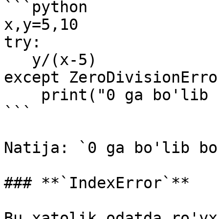
```python

x,y=5,10

try:

   y/(x-5)

except ZeroDivisionError
    print("0 ga bo'lib bo'lmaydi")

```

Natija: `0 ga bo'lib bo
### **`IndexError`**

Bu xatolik odatda ro'yx