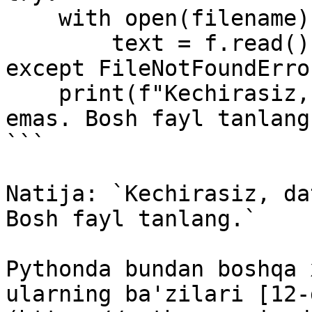
    with open(filename) as f:

        text = f.read()

except FileNotFoundError
    print(f"Kechirasiz, {filename} fayli mavjud 
emas. Bosh fayl tanlang.
```

Natija: `Kechirasiz, da
Bosh fayl tanlang.`

Pythonda bundan boshqa 
ularning ba'zilari [12-