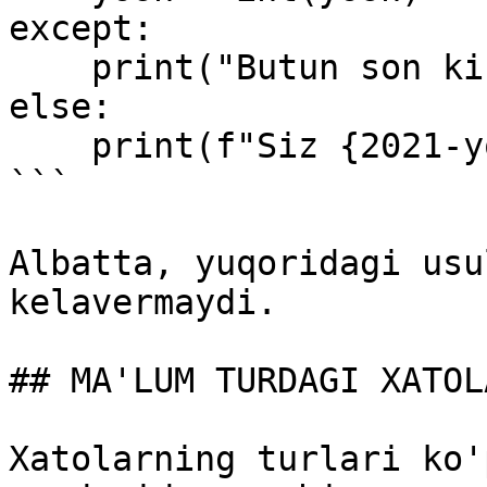
except:

    print("Butun son kiritmadingiz")

else:

    print(f"Siz {2021-yosh} yilda tug'ilgansiz")

```

Albatta, yuqoridagi usu
kelavermaydi.

## MA'LUM TURDAGI XATOL
Xatolarning turlari ko'