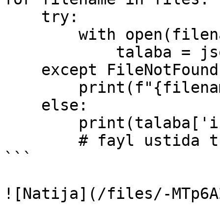
    try:

        with open(filename) as f:

            talaba = json.load(f)        

    except FileNotFoundError:

        print(f"{filename} mavjud emas")

    else:

        print(talaba['ism'])

        # fayl ustida turli amallar 

```

![Natija](/files/-MTp6A