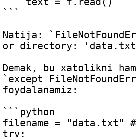
    text = f.read()

```

Natija: `FileNotFoundEr
or directory: 'data.txt'
Demak, bu xatolikni ham
`except FileNotFoundErr
foydalanamiz:

```python

filename = "data.txt" #
try:
