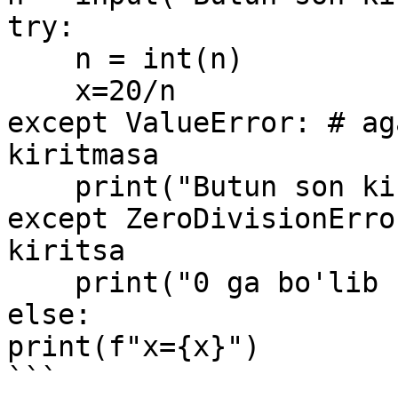
try:

    n = int(n)

    x=20/n

except ValueError: # ag
kiritmasa

    print("Butun son kiritmadingiz")

except ZeroDivisionErro
kiritsa

    print("0 ga bo'lib bo'lmaydi")

else:

print(f"x={x}")

```
